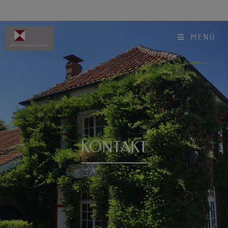
modal-check
MENÜ
KONTAKT