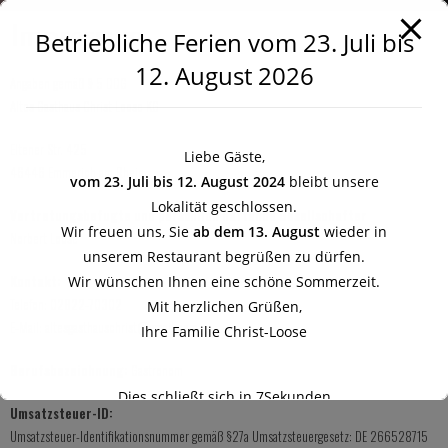
Impressum
Betriebliche Ferien vom 23. Juli bis
12. August 2026
Angaben gemäß § 5 DDG
Altes Gasthaus Christ Loose KG
Eltener Str. 425
Liebe Gäste,
46446 Emmerich am Rhein
vom 23. Juli bis 12. August 2024
bleibt unsere
Lokalität geschlossen.
Vertretungsbefugte und persönlich haftende Gesellschafter
Wir freuen uns, Sie
ab dem 13. August
wieder in
Norbert Loose
unserem Restaurant begrüßen zu dürfen.
Kontakt:
Wir wünschen Ihnen eine schöne Sommerzeit.
Telefon: 02822-70302
Mit herzlichen Grüßen,
E-Mail:
altesgasthauschrist@gmail.com
Ihre Familie Christ-Loose
Berufsbezeichnung:
Gastronom
Dies schließt sich in
6
Sekunden
Umsatzsteuer-ID:
Umsatzsteuer-Identifikationsnummer gemäß §27a Umsatzsteuergesetz: DE 266528715