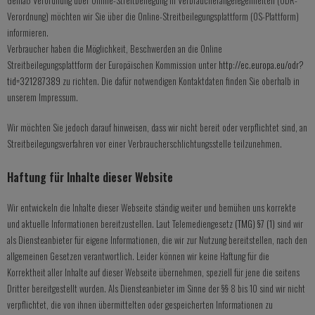
Gemäß Verordnung über Online-Streitbeilegung in Verbraucherangelegenheiten (ODR-
Verordnung) möchten wir Sie über die Online-Streitbeilegungsplattform (OS-Plattform)
informieren.
Verbraucher haben die Möglichkeit, Beschwerden an die Online
Streitbeilegungsplattform der Europäischen Kommission unter
http://ec.europa.eu/odr?
tid=321287389
zu richten. Die dafür notwendigen Kontaktdaten finden Sie oberhalb in
unserem Impressum.
Wir möchten Sie jedoch darauf hinweisen, dass wir nicht bereit oder verpflichtet sind, an
Streitbeilegungsverfahren vor einer Verbraucherschlichtungsstelle teilzunehmen.
Haftung für Inhalte dieser Website
Wir entwickeln die Inhalte dieser Webseite ständig weiter und bemühen uns korrekte
und aktuelle Informationen bereitzustellen. Laut Telemediengesetz
(TMG) §7 (1)
sind wir
als Diensteanbieter für eigene Informationen, die wir zur Nutzung bereitstellen, nach den
allgemeinen Gesetzen verantwortlich. Leider können wir keine Haftung für die
Korrektheit aller Inhalte auf dieser Webseite übernehmen, speziell für jene die seitens
Dritter bereitgestellt wurden. Als Diensteanbieter im Sinne der §§ 8 bis 10 sind wir nicht
verpflichtet, die von ihnen übermittelten oder gespeicherten Informationen zu