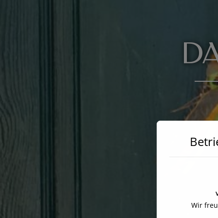
DA
Betri
Wir fre